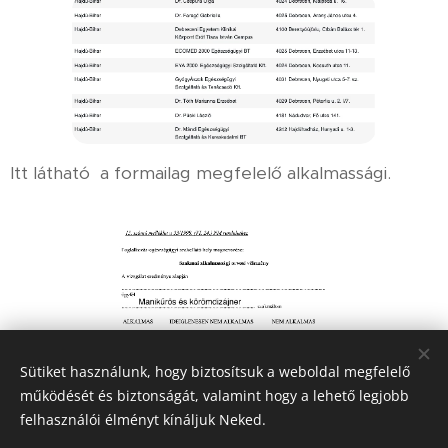
Itt látható a formailag megfelelő alkalmassági.
Sütiket használunk, hogy biztosítsuk a weboldal megfelelő
működését és biztonságát, valamint hogy a lehető legjobb
felhasználói élményt kínáljuk Neked.