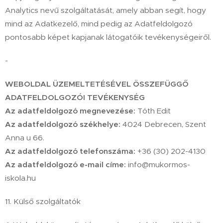
Analytics nevű szolgáltatását, amely abban segít, hogy
mind az Adatkezelő, mind pedig az Adatfeldolgozó
pontosabb képet kapjanak látogatóik tevékenységeiről.
-
WEBOLDAL ÜZEMELTETÉSÉVEL ÖSSZEFÜGGŐ
ADATFELDOLGOZÓI TEVÉKENYSÉG
Az adatfeldolgozó megnevezése:
Tóth Edit
Az adatfeldolgozó székhelye:
4024 Debrecen, Szent
Anna u 66.
Az adatfeldolgozó telefonszáma:
+36 (30) 202-4130
Az adatfeldolgozó e-mail címe:
info@mukormos-
iskola.hu
11. Külső szolgáltatók