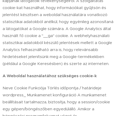
kapjanak látogatóik tevékenységeiről. A szolgáltatás
cookie-kat használhat, hogy információkat gyűjtsön és
jelentést készítsen a weboldal használatára vonatkozó
statisztikai adatokból anélkül, hogy egyénileg azonosítaná
a látogatókat a Google számára. A Google Analytics által
használt fő cookie a "__ga" cookie. A webhelyhasználati
statisztikai adatokból készülő jelentések mellett a Google
Analytics felhasználható arra is, hogy relevánsabb
hirdetéseket jelenítsünk meg a Google-termékekben
(például a Google Keresésben) és szerte az interneten.
A Weboldal használatához szükséges cookie-k
Neve Cookie Funkciója Törlés időpontja / határideje
wordpress_ Munkamenet konfiguráció A munkamenet
beállításait tartalmazza, biztosítja, hogy a session/cookie
egy gépen/böngészőben egyedülálló. Amikor a
böngészési programfolyamat véget ér