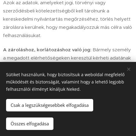
Azok az adatok, amelyeket jogi, törvényi vagy
szerződésbeli kötelezettségből kell tárolnunk a
kereskedelmi nyilvántartás megőrzéséhez, törlés helyett
zárolásra kerülnek, hogy megakadályozzuk más célra való
felhasználásukat.
A zároláshoz, korlátozáshoz való jog:
Bármely személy
a megadott elérhetőségeken keresztül kérheti adatának
zárolását. A zárolás addig tart, amíg a megjelölt indok
szükségessé teszi az adatok tárolását. A kérelemre ezt
Sütiket használunk, hogy biztosítsuk a weboldal megfelelő
működését és biztonságát, valamint hogy a lehető legjobb
haladéktalanul, de legfeljebb 30 napon belül meg kell
felhasználói élményt kínáljuk Neked.
tenni és a megadott elérhetőségre tájékoztatást kell
küldeni.
Csak a legszükségesebbek elfogadása
A tiltakozáshoz való jog:
Bármely személy a megadott
elérhetőségeken keresztül tiltakozhat az adatkezelés
Összes elfogadása
ellen. A tiltakozást a kérelem benyújtásától számított