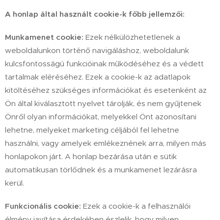
A honlap által használt cookie-k főbb jellemzői:
Munkamenet cookie:
Ezek nélkülözhetetlenek a
weboldalunkon történő navigáláshoz, weboldalunk
kulcsfontosságú funkcióinak működéséhez és a védett
tartalmak eléréséhez. Ezek a cookie-k az adatlapok
kitöltéséhez szükséges információkat és esetenként az
Ön által kiválasztott nyelvet tárolják, és nem gyűjtenek
Önről olyan információkat, melyekkel Önt azonosítani
lehetne, melyeket marketing céljából fel lehetne
használni, vagy amelyek emlékeznének arra, milyen más
honlapokon járt. A honlap bezárása után e sütik
automatikusan törlődnek és a munkamenet lezárásra
kerül.
Funkcionális cookie:
Ezek a cookie-k a felhasználói
élmény javítása érdekében észlelik, hogy milyen