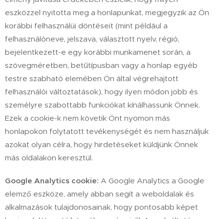
eszközzel nyitotta meg a honlapunkat, megjegyzik az Ön
korábbi felhasználüi döntéseit (mint például a
felhasználóneve, jelszava, választott nyelv, régió,
bejelentkezett-e egy korábbi munkamenet során, a
szövegméretben, betűtípusban vagy a honlap egyéb
testre szabható elemében Ön által végrehajtott
felhasználói változtatások), hogy ilyen módon jobb és
személyre szabottabb funkciókat kínálhassunk Önnek.
Ezek a cookie-k nem követik Önt nyomon más
honlapokon folytatott tevékenységét és nem használjuk
azokat olyan célra, hogy hirdetéseket küldjünk Önnek
más oldalakon keresztül.
Google Analytics cookie:
A Google Analytics a Google
elemző eszköze, amely abban segít a weboldalak és
alkalmazások tulajdonosainak, hogy pontosabb képet