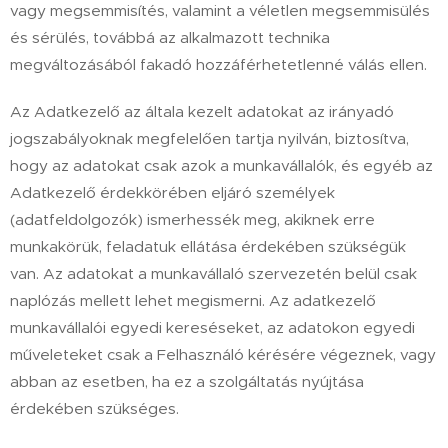
vagy megsemmisítés, valamint a véletlen megsemmisülés
és sérülés, továbbá az alkalmazott technika
megváltozásából fakadó hozzáférhetetlenné válás ellen.
Az Adatkezelő az általa kezelt adatokat az irányadó
jogszabályoknak megfelelően tartja nyilván, biztosítva,
hogy az adatokat csak azok a munkavállalók, és egyéb az
Adatkezelő érdekkörében eljáró személyek
(adatfeldolgozók) ismerhessék meg, akiknek erre
munkakörük, feladatuk ellátása érdekében szükségük
van. Az adatokat a munkavállaló szervezetén belül csak
naplózás mellett lehet megismerni. Az adatkezelő
munkavállalói egyedi kereséseket, az adatokon egyedi
műveleteket csak a Felhasználó kérésére végeznek, vagy
abban az esetben, ha ez a szolgáltatás nyújtása
érdekében szükséges.