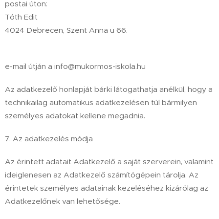
postai úton:
Tóth Edit
4024 Debrecen, Szent Anna u 66.
e-mail útján a info@mukormos-iskola.hu
Az adatkezelő honlapját bárki látogathatja anélkül, hogy a
technikailag automatikus adatkezelésen túl bármilyen
személyes adatokat kellene megadnia.
7. Az adatkezelés módja
Az érintett adatait Adatkezelő a saját szerverein, valamint
ideiglenesen az Adatkezelő számítógépein tárolja. Az
érintetek személyes adatainak kezeléséhez kizárólag az
Adatkezelőnek van lehetősége.