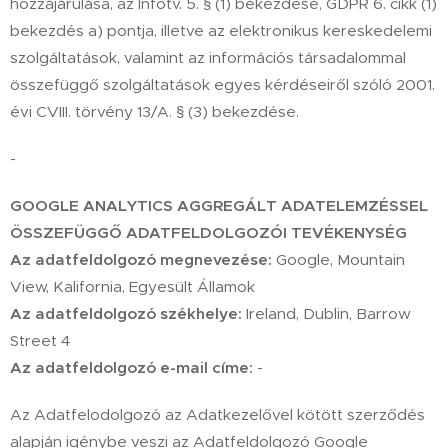
hozzájárulása, az Infotv. 5. § (1) bekezdése, GDPR 6. cikk (1)
bekezdés a) pontja, illetve az elektronikus kereskedelemi
szolgáltatások, valamint az információs társadalommal
összefüggő szolgáltatások egyes kérdéseiről szóló 2001.
évi CVIII. törvény 13/A. § (3) bekezdése.
-
GOOGLE ANALYTICS AGGREGÁLT ADATELEMZÉSSEL
ÖSSZEFÜGGŐ ADATFELDOLGOZÓI TEVÉKENYSÉG
Az adatfeldolgozó megnevezése:
Google, Mountain
View, Kalifornia, Egyesült Államok
Az adatfeldolgozó székhelye:
Ireland, Dublin, Barrow
Street 4
Az adatfeldolgozó e-mail címe:
-
Az Adatfelodolgozó az Adatkezelővel kötött szerződés
alapján igénybe veszi az Adatfeldolgozó Google