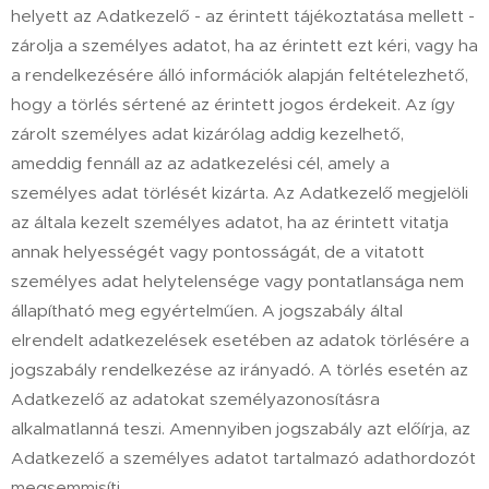
helyett az Adatkezelő - az érintett tájékoztatása mellett -
zárolja a személyes adatot, ha az érintett ezt kéri, vagy ha
a rendelkezésére álló információk alapján feltételezhető,
hogy a törlés sértené az érintett jogos érdekeit. Az így
zárolt személyes adat kizárólag addig kezelhető,
ameddig fennáll az az adatkezelési cél, amely a
személyes adat törlését kizárta. Az Adatkezelő megjelöli
az általa kezelt személyes adatot, ha az érintett vitatja
annak helyességét vagy pontosságát, de a vitatott
személyes adat helytelensége vagy pontatlansága nem
állapítható meg egyértelműen. A jogszabály által
elrendelt adatkezelések esetében az adatok törlésére a
jogszabály rendelkezése az irányadó. A törlés esetén az
Adatkezelő az adatokat személyazonosításra
alkalmatlanná teszi. Amennyiben jogszabály azt előírja, az
Adatkezelő a személyes adatot tartalmazó adathordozót
megsemmisíti.