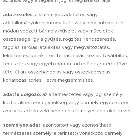
az uniós vagy a tagállami jog is meghatározhatja.
adatkezelés:
a személyes adatokon vagy
adatállományokon automatizált vagy nem automatizált
módon végzett bármely művelet vagy műveletek
összessége, így a gyűjtés, rögzítés, rendszerezés,
tagolás, tárolás, átalakítás vagy megváltoztatás,
lekérdezés, betekintés, felhasználás, közlés, továbbítás,
terjesztés vagy egyéb módon történő hozzáférhetővé
tétel útján, összehangolás vagy összekapcsolás,
korlátozás, törlés, illetve megsemmisítés.
adatfeldolgozó:
az a természetes vagy jogi személy,
közhatalmi szerv, ügynökség vagy bármely egyéb szerv,
amely az adatkezelő nevében személyes adatokat kezel.
személyes adat:
azonosított vagy azonosítható
természetes személyre (érintett) vonatkozó bármely