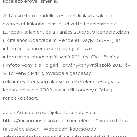
kötelező erővel ismer el.
A Tájékoztató rendelkezéseinek kialakításakor a
szervezet különös tekintettel vette figyelembe az
Európai Parlament és a Tanács 2016/679 Rendeletében
("Általános Adatvédelmi Rendelet" vagy "GDPR"), az
információs önrendelkezési jogról és az
információszabadságról szóló 2011. évi CXII. törvény
("Infotörvény"), a Polgári Törvénykönyvről szóló 2013. évi
V. törvény ("Ptk."), továbbá a gazdasági
reklámtevékenység alapvető feltételeiről és egyes
korlátairól szóló 2008. évi XLVIII. törvény ("Grtv.")
rendelkezéseit.
Jelen Adatkezelési tájékoztató hatálya a
https://mukormos-iskola.hu címen elérhető weboldalhoz
(a továbbiakban: "Weboldal") kapcsolódó