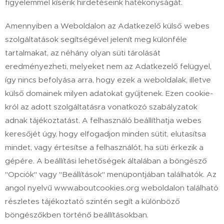
figyelemmel kísérik hirdetéseink hatékonyságát.
Amennyiben a Weboldalon az Adatkezelő külső webes
szolgáltatások segítségével jelenít meg különféle
tartalmakat, az néhány olyan süti tárolását
eredményezheti, melyeket nem az Adatkezelő felügyel,
így nincs befolyása arra, hogy ezek a weboldalak, illetve
külső domainek milyen adatokat gyűjtenek. Ezen cookie-
król az adott szolgáltatásra vonatkozó szabályzatok
adnak tájékoztatást. A felhasználó beállíthatja webes
keresőjét úgy, hogy elfogadjon minden sütit, elutasítsa
mindet, vagy értesítse a felhasználót, ha süti érkezik a
gépére. A beállítási lehetőségek általában a böngésző
"Opciók" vagy "Beállítások" menüpontjában találhatók. Az
angol nyelvű www.aboutcookies.org weboldalon található
részletes tájékoztató szintén segít a különböző
böngészőkben történő beállításokban.