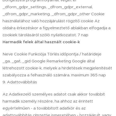
_dform_gdpr_settings, _dfrom_gdpr_external,
_dfrom_gdpr_marketing, _dfrom_gdpr_other Cookie
használatához való hozzájárulást rögzítő cookie Az
oldalra érkezéskor a figyelmeztető ablakban elfogadja a
cookiek tárolásáról szóló nyilatkozatot. 7 nap
Harmadik felek által használt cookie-k
Neve Cookie Funkciója Törlés időpontja / határideje
_ga, _gat, _gid Google Remarketing Google által
létrehozott cookie-k, melyek a hirdetések megjelenítését
szabályozza a felhasználó számára. maximum 365 nap
9. Adattovábbítás
Az Adatkezelő személyes adatot csak akkor továbbít
harmadik személy részére, ha ahhoz az érintett
egyértelműen - a továbbított adatkör és az
adattovábbítás címzettje ismeretében - hozzájárult, vagy