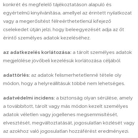
konkrét és megfelelő tájékoztatáson alapuló és
egyértelmű kinyilvánítása, amellyel az érintett nyilatkozat
vagy a megerősítést félreérthetetlenül kifejező
cselekedet útján jelzi, hogy beleegyezését adja az őt
érintő személyes adatok kezeléséhez.
az adatkezelés korlátozása:
a tárolt személyes adatok
megjelölése jövőbeli kezelésük korlátozása céljából.
adattörlés:
az adatok felismerhetetlenné tétele oly
módon, hogy a helyreállításuk többé nem lehetséges.
adatvédelmi incidens:
a biztonság olyan sérülése, amely
a továbbított, tárolt vagy más módon kezelt személyes
adatok véletlen vagy jogellenes megsemmisítését,
elvesztését, megváltoztatását, jogosulatlan közlését vagy
az azokhoz való jogosulatlan hozzáférést eredményezi.