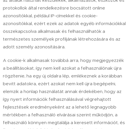
az általuk használt készülékek, alkalmazások, eszközök és
protokollok által rendelkezésre bocsátott online
azonosítókkal, például IP-címekkel és cookie-
azonosítókkal, ezért ezek az adatok egyéb információkkal
összekapcsolva alkalmasak és felhasználhatók a
természetes személyek profiljának létrehozására és az
adott személy azonosítására.
A cookie-k alkalmasak továbbá arra, hogy megjegyezzék
a beállításokat, így nem kell azokat a felhasználónak újra
rögzítenie, ha egy új oldalra lép, emlékeznek a korábban
bevitt adatokra, ezért azokat nem kell újra begépelni,
elemzik a honlap használatát annak érdekében, hogy az
így nyert információk felhasználásával végrehajtott
fejlesztések eredményeként az a lehető legnagyobb
mértékben a felhasználó elvárásai szerint működjön, a
felhasználó könnyen megtalálja a keresett információt, és